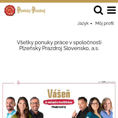
Jazyk
Môj profil
Zobraziť
všetko
Všetky ponuky práce v spoločnosti
-
Plzeňský Prazdroj Slovensko, a.s.
Prazdroj
SK