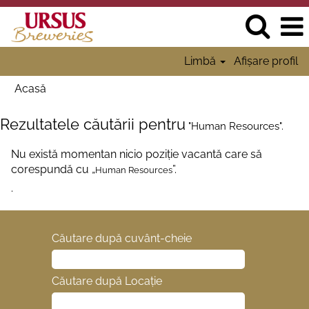
Limbă
Afișare profil
Acasă
Rezultatele căutării pentru
"Human Resources".
Nu există momentan nicio poziție vacantă care să
corespundă cu „
”.
Human Resources
.
Căutare după cuvânt-cheie
Căutare după Locație