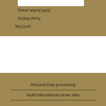
Pokaż więcej opcji
Wyczyść
Personal Data processing
Asahi International career sites