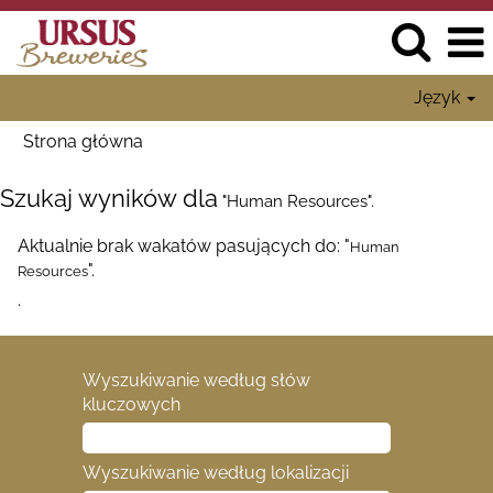
Język
Strona główna
Szukaj wyników dla
"Human Resources".
Aktualnie brak wakatów pasujących do: "
Human
".
Resources
.
Wyszukiwanie według słów
kluczowych
Wyszukiwanie według lokalizacji