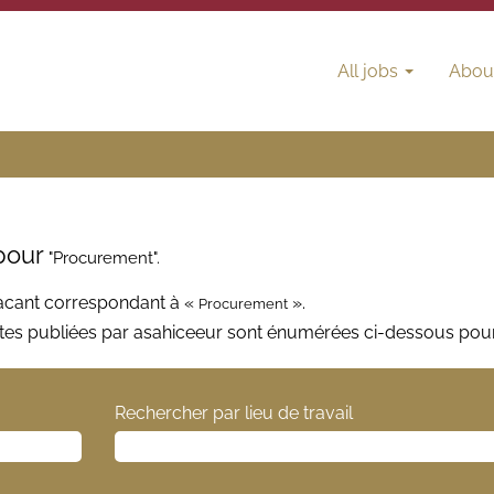
All jobs
Abou
pour
"Procurement".
vacant correspondant à «
».
Procurement
entes publiées par asahiceeur sont énumérées ci-dessous po
Rechercher par lieu de travail