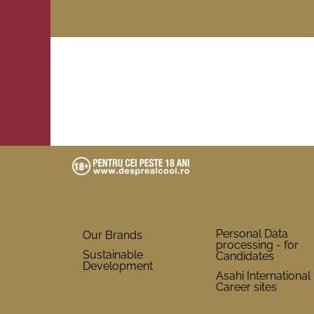
Personal Data
Our Brands
processing - for
Sustainable
Candidates
Development
Asahi International
Career sites