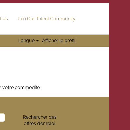
t us
Join Our Talent Community
Langue
Afficher le profil
ur votre commodité.