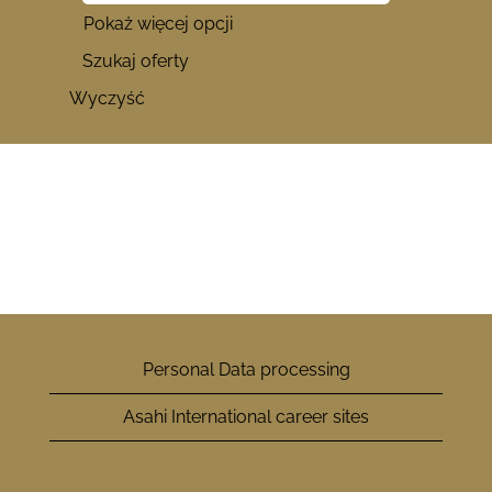
Pokaż więcej opcji
Wyczyść
Personal Data processing
Asahi International career sites