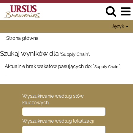
Język
Strona główna
Szukaj wyników dla
"Supply Chain".
Aktualnie brak wakatów pasujących do: "
".
Supply Chain
.
Wyszukiwanie według słów
kluczowych
Wyszukiwanie według lokalizacji