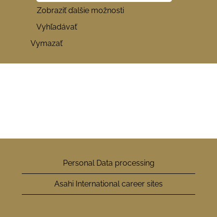
Zobraziť ďalšie možnosti
Vymazať
Personal Data processing
Asahi International career sites