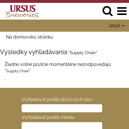
Jazyk
Na domovskú stránku
Výsledky vyhľadávania
"Supply Chain".
Žiadne voľné pozície momentálne nezodpovedajú
"
"
Supply Chain
.
Vyhľadávať podľa kľúčových slov
Vyhľadávať podľa miesta