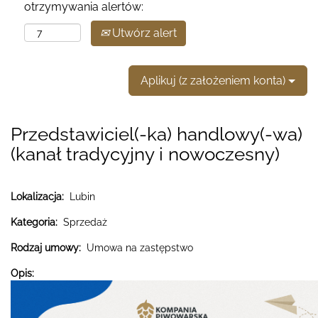
otrzymywania alertów:
Utwórz alert
Aplikuj (z założeniem konta)
Przedstawiciel(-ka) handlowy(-wa)
(kanał tradycyjny i nowoczesny)
Lokalizacja:
Lubin
Kategoria:
Sprzedaż
Rodzaj umowy:
Umowa na zastępstwo
Opis: