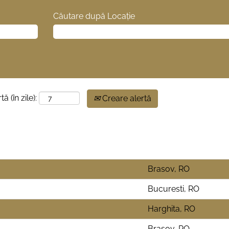
Căutare după Locație
ă (în zile):
Creare alertă
Brasov, RO
Bucuresti, RO
Harghita, RO
Brasov, RO