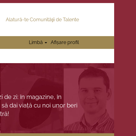
Alatură-te Comunităƫii de Talente
Limbă
Afișare profil
 de zi: în magazine, în
 să dai viață cu noi unor beri
tră!