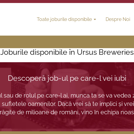
Toate joburile disponibile
Despre Noi
Joburile disponibile în Ursus Breweries
Descoperă job-ul pe care-l vei iubi
 sau de rolul pe care-l ai, munca ta se va vedea zi
sufletele oamenilor. Dacă vrei să te implici și vrei
răgite de milioane de români, vino în echipa noas