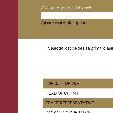
Căutare după cuvânt-cheie
Afișare mai multe opțiuni
Selectați cât de des să primiți o alert
FORKLIFT DRIVER
HEAD OF OFF MT
TRADE REPRESENTATIVE
PACKAGING OPERATOR II