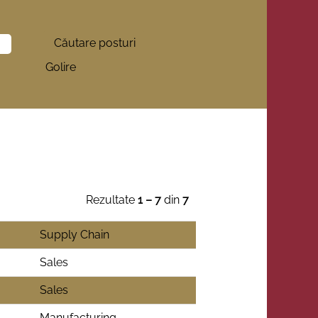
Golire
Rezultate
1 – 7
din
7
Supply Chain
Sales
Sales
Manufacturing