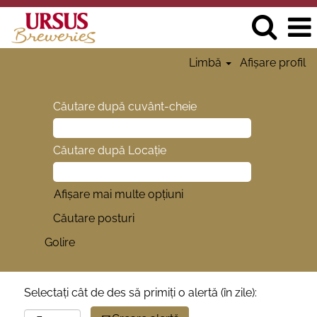
Limbă
Afișare profil
Căutare după cuvânt-cheie
Căutare după Locație
Afișare mai multe opțiuni
Golire
Selectați cât de des să primiți o alertă (în zile):