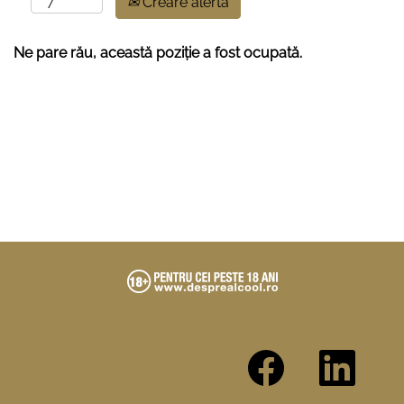
Creare alertă
Ne pare rău, această poziție a fost ocupată.
S
S
e
e
d
d
e
e