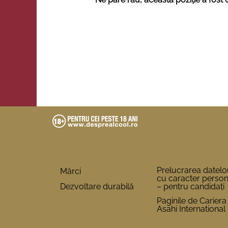
Prelucrarea datelo
Mărci
cu caracter person
Dezvoltare durabilă
– pentru candidați
Paginile de Cariera
Asahi International