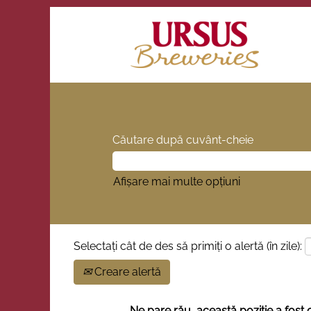
Căutare după cuvânt-cheie
Afișare mai multe opțiuni
Selectați cât de des să primiți o alertă (în zile):
Creare alertă
Ne pare rău, această poziție a fost