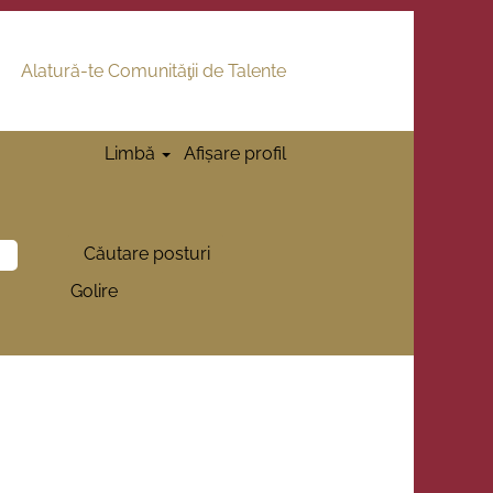
Alatură-te Comunităƫii de Talente
Limbă
Afișare profil
Golire