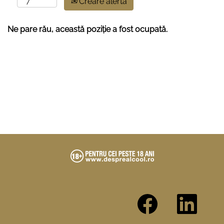
Creare alertă
Ne pare rău, această poziție a fost ocupată.
S
S
e
e
d
d
e
e