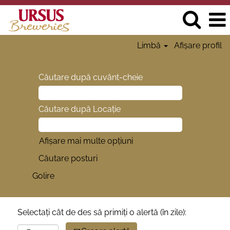
Limbă
Afișare profil
Căutare după cuvânt-cheie
Căutare după Locație
Afișare mai multe opțiuni
Golire
Selectați cât de des să primiți o alertă (în zile):