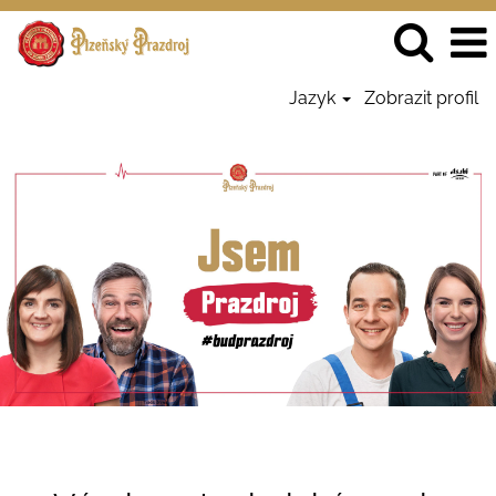
Jazyk
Zobrazit profil
Výroba
a
technický
servis
-
Prazdroj
CZ