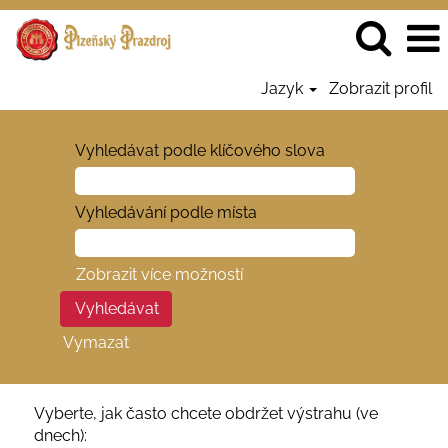
Jazyk
Zobrazit profil
Vyhledávat podle klíčového slova
Vyhledávání podle místa
Zobrazit více možností
Vymazat
Vyberte, jak často chcete obdržet výstrahu (ve
dnech):