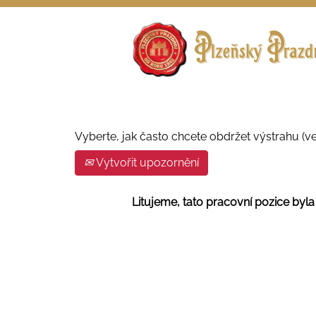
Vyhledávat podle klíčového slova
Zobrazit více možností
Vyberte, jak často chcete obdržet výstrahu (ve
Vytvořit upozornění
Litujeme, tato pracovní pozice byl