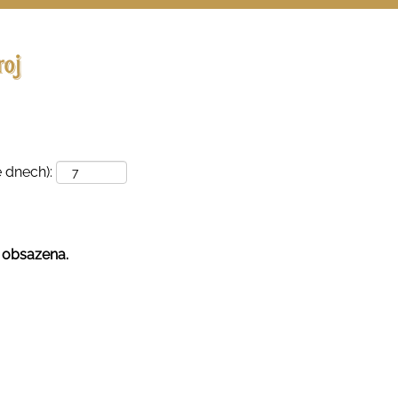
Vyhledávání podle místa
 dnech):
a obsazena.