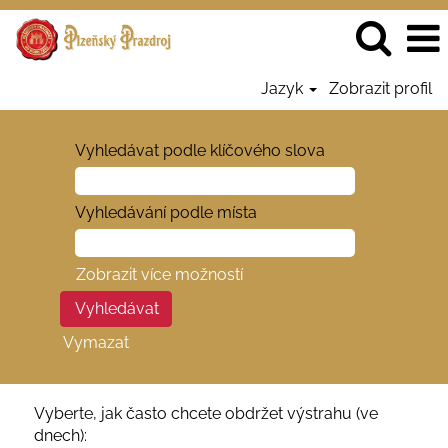
Jazyk
Zobrazit profil
Vyhledávat podle klíčového slova
Vyhledávání podle místa
Zobrazit více možností
Vymazat
Vyberte, jak často chcete obdržet výstrahu (ve
dnech):