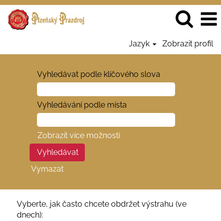
Jazyk
Zobrazit profil
Vyhledávat podle klíčového slova
Vyhledávání podle místa
Zobrazit více možností
Vymazat
Vyberte, jak často chcete obdržet výstrahu (ve
dnech):