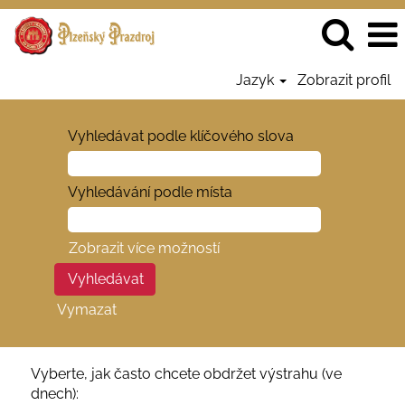
Jazyk
Zobrazit profil
Vyhledávat podle klíčového slova
Vyhledávání podle místa
Zobrazit více možností
Vymazat
Vyberte, jak často chcete obdržet výstrahu (ve
dnech):