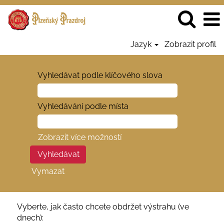
Jazyk
Zobrazit profil
Vyhledávat podle klíčového slova
Vyhledávání podle místa
Zobrazit více možností
Vymazat
Vyberte, jak často chcete obdržet výstrahu (ve
dnech):