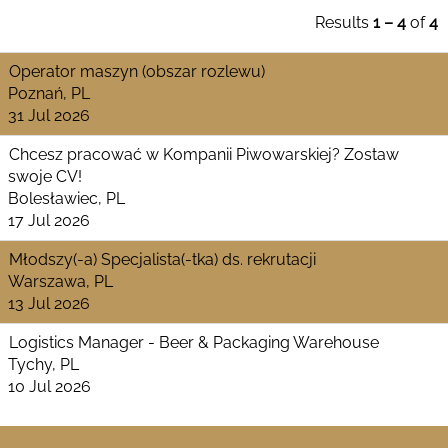
Results
1 – 4
of
4
Operator maszyn (obszar rozlewu)
Poznań, PL
31 Jul 2026
Chcesz pracować w Kompanii Piwowarskiej? Zostaw
swoje CV!
Bolesławiec, PL
17 Jul 2026
Młodszy(-a) Specjalista(-tka) ds. rekrutacji
Warszawa, PL
13 Jul 2026
Logistics Manager - Beer & Packaging Warehouse
Tychy, PL
10 Jul 2026