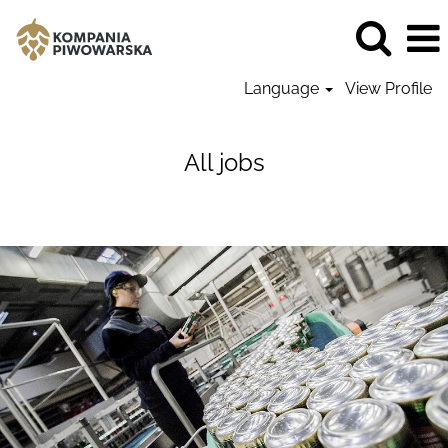
Language
View Profile
All
jobs
All jobs
-
Kompania
Piwowarska