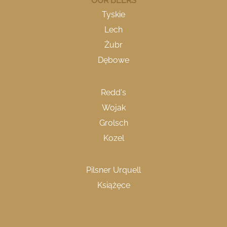
OUR BEERS
Tyskie
Lech
Żubr
Dębowe
Redd's
Wojak
Grolsch
Kozel
Pilsner Urquell
Książęce