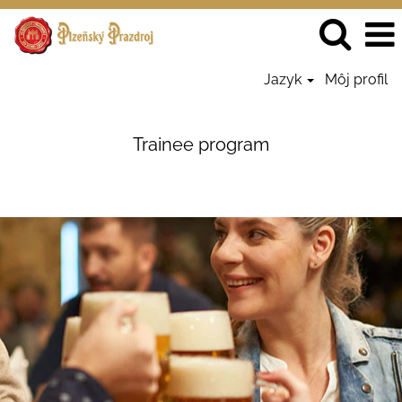
Jazyk
Môj profil
Trainee
-
Trainee program
Prazdroj
SK