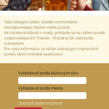
Tejto kategórii alebo lokalite momentálne
nezodpovedajú žiadne voľné pozície.
Ak chcete dostávať e-maily, prihláste sa na odber ponúk
zodpovedajúcich Trainee - Prazdroj SK, keď budú
zverejnené.
Pre vašu informáciu sa nižšie zobrazuje 0 najnovších
ponúk, ktoré zverejnil asahiceeur.
Vyhľadávať podľa kľúčových slov
Vyhľadávať podľa miesta
Zobraziť ďalšie možnosti