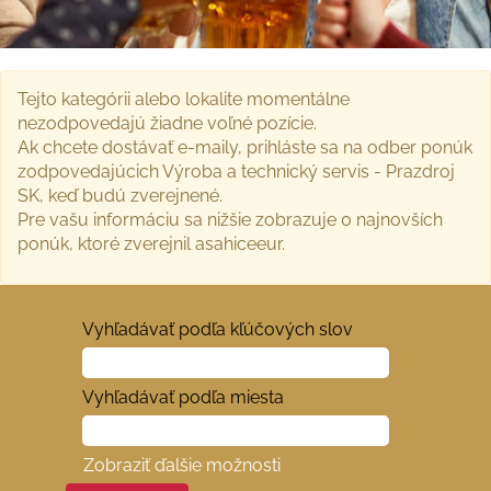
Tejto kategórii alebo lokalite momentálne
nezodpovedajú žiadne voľné pozície.
Ak chcete dostávať e-maily, prihláste sa na odber ponúk
zodpovedajúcich Výroba a technický servis - Prazdroj
SK, keď budú zverejnené.
Pre vašu informáciu sa nižšie zobrazuje 0 najnovších
ponúk, ktoré zverejnil asahiceeur.
Vyhľadávať podľa kľúčových slov
Vyhľadávať podľa miesta
Zobraziť ďalšie možnosti