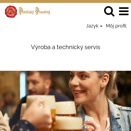
Jazyk
Môj profil
Výroba
a
Výroba a technický servis
technický
servis
-
Prazdroj
SK