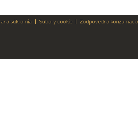
rana súkromia
Súbory cookie
Zodpovedná konzumácia