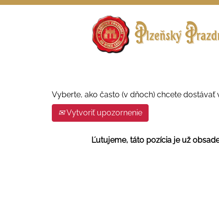
Vyhľadávať podľa kľúčových slov
Zobraziť ďalšie možnosti
Vyberte, ako často (v dňoch) chcete dostávať 
Vytvoriť upozornenie
Ľutujeme, táto pozícia je už obsad