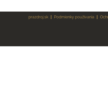
prazdroj.sk
Podmienky používania
Och