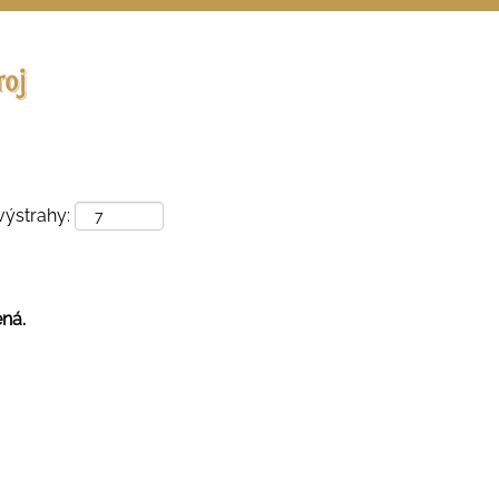
Vyhľadávať podľa miesta
výstrahy:
ená.