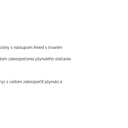
ezóny s nástupom ihneď s trvaním
čelom zabezpečenia plynulého stáčania
ny) s cieľom zabezpečiť plynulú a