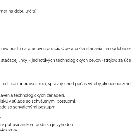
mer na dobu určitú
novú posilu na pracovnú pozíciu Operátor/ka stáčania, na obdobie s
stáčacej linky – jednotlivých technologických celkov (strojov) za ú
 na linke (príprava stroja, správny chod počas výroby,ukončenie zme
avenia technologických zariadení.
disku v súlade so schválenými postupmi.
lade so schválenými postupmi.
?
 v potravinárskom podniku je výhodou
vinárstve