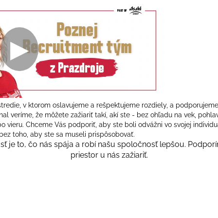
stredie, v ktorom oslavujeme a rešpektujeme rozdiely, a podporujem
al veríme, že môžete zažiariť takí, akí ste - bez ohľadu na vek, pohlav
 vieru. Chceme Vás podporiť, aby ste boli odvážni vo svojej individua
 bez toho, aby ste sa museli prispôsobovať.
osť je to, čo nás spája a robí našu spoločnosť lepšou. Podpo
priestor u nás zažiariť.