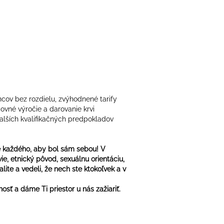
cov bez rozdielu, zvýhodnené tarify
ovné výročie a darovanie krvi
ďalších kvalifikačných predpokladov
e každého, aby bol sám sebou! V
ie, etnický pôvod, sexuálnu orientáciu,
lite a vedeli, že nech ste ktokoľvek a v
osť a dáme Ti priestor u nás zažiariť.