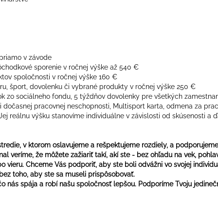
 priamo v závode
chodkové sporenie v ročnej výške až 540 €
tov spoločnosti v ročnej výške 160 €
ru, šport, dovolenku či vybrané produkty v ročnej výške 250 €
vok zo sociálneho fondu, 5 týždňov dovolenky pre všetkých zamestnan
i dočasnej pracovnej neschopnosti, Multisport karta, odmena za prac
ej reálnu výšku stanovíme individuálne v závislosti od skúsenosti a 
stredie, v ktorom oslavujeme a rešpektujeme rozdiely, a podporujem
al veríme, že môžete zažiariť takí, akí ste - bez ohľadu na vek, pohlav
 vieru. Chceme Vás podporiť, aby ste boli odvážni vo svojej individua
 bez toho, aby ste sa museli prispôsobovať.
, čo nás spája a robí našu spoločnosť lepšou. Podporíme Tvoju jedinečn