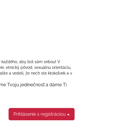
e každého, aby bol sám sebou! V
ie, etnický pôvod, sexuálnu orientáciu,
lite a vedeli, že nech ste ktokoľvek a v
ríme Tvoju jedinečnosť a dáme Ti
Prihlásenie s registráciou