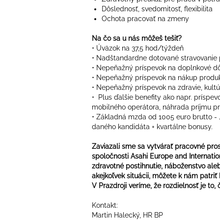
Dôslednosť, svedomitosť, flexibilita
Ochota pracovať na zmeny
Na čo sa u nás môžeš tešiť?
• Úväzok na 37,5 hod/týždeň
• Nadštandardne dotované stravovanie
• Nepeňažný príspevok na doplnkové dô
• Nepeňažný príspevok na nákup produk
• Nepeňažný príspevok na zdravie, kultú
• Plus ďalšie benefity ako napr. príspe
mobilného operátora, náhrada príjmu pr
• Základná mzda od 1005 euro brutto - J
daného kandidáta + kvartálne bonusy.
Zaviazali sme sa vytvárať pracovné pro
spoločnosti Asahi Europe and Internation
zdravotné postihnutie, náboženstvo alebo
akejkoľvek situácii, môžete k nám patriť
V Prazdroji veríme, že rozdielnosť je to
Kontakt:
Martin Halecký, HR BP