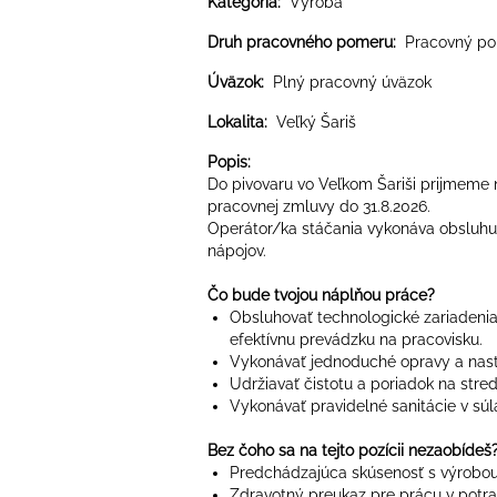
Kategória:
Výroba
Druh pracovného pomeru:
Pracovný po
Úväzok:
Plný pracovný úväzok
Lokalita:
Veľký Šariš
Popis:
Do pivovaru vo Veľkom Šariši prijmeme 
pracovnej zmluvy do 31.8.2026.
Operátor/ka stáčania vykonáva obsluhu 
nápojov.
Čo bude tvojou náplňou práce?
Obsluhovať technologické zariadenia
efektívnu prevádzku na pracovisku.
Vykonávať jednoduché opravy a nast
Udržiavať čistotu a poriadok na stre
Vykonávať pravidelné sanitácie v sú
Bez čoho sa na tejto pozícii nezaobídeš
Predchádzajúca skúsenosť s výrobou
Zdravotný preukaz pre prácu v potra