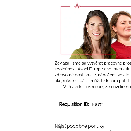
Zaviazali sme sa vytvárať pracovné pro
spoločnosti Asahi Europe and Internation
zdravotné postihnutie, náboženstvo alebo
akejkoľvek situácii, môžete k nám patriť
V Prazdroji veríme, že rozdieln
Requisition ID:
16671
Nájsť podobné ponuky: