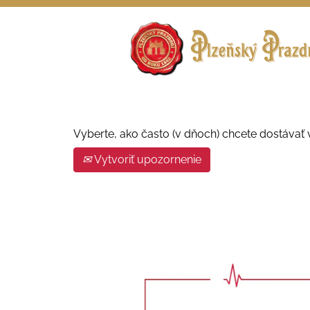
Vyhľadávať podľa kľúčových slov
Zobraziť ďalšie možnosti
Vyberte, ako často (v dňoch) chcete dostávať 
Vytvoriť upozornenie