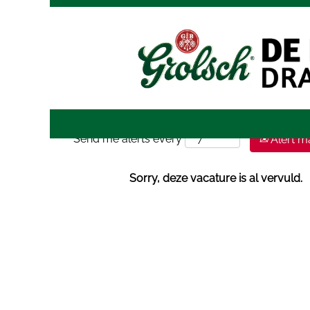
Zoek op trefwoord
Meer opties weergeven
Send me alerts every
Alert m
Sorry, deze vacature is al vervuld.