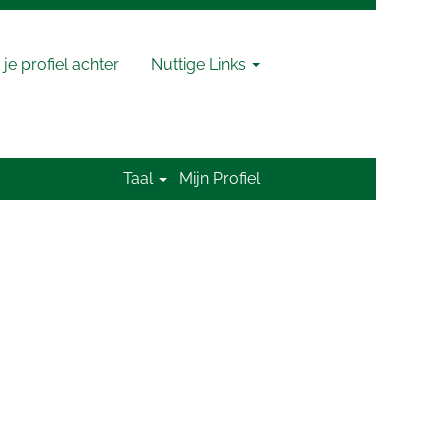
 je profiel achter
Nuttige Links
Wissen
Taal
Mijn Profiel