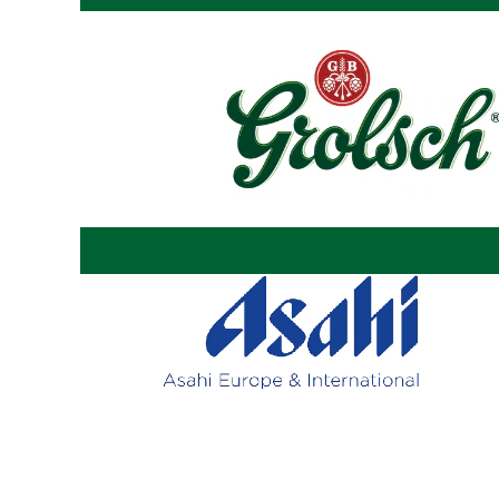
Wyszukiwanie według słów kluczowy
Pokaż więcej opcji